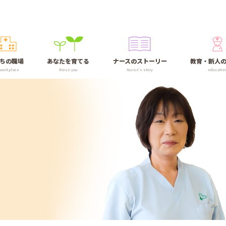
ちの職場
あなたを育てる
ナースのストーリー
教育・新人
 workplace
Raise you
Nurse’s story
educatio
ス